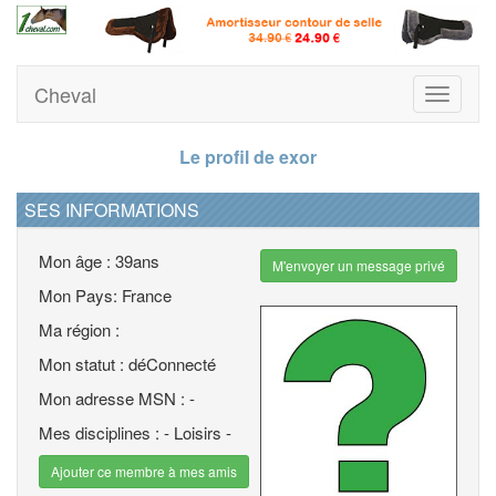
Cheval
Toggle
navigati
Le profil de exor
SES INFORMATIONS
Mon âge : 39ans
M'envoyer un message privé
Mon Pays: France
Ma région :
Mon statut : déConnecté
Mon adresse MSN : -
Mes disciplines : - Loisirs -
Ajouter ce membre à mes amis