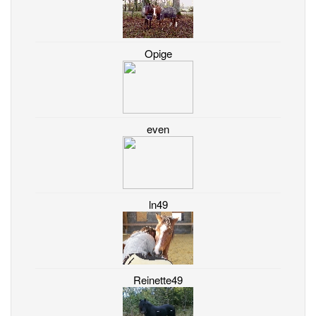
Opige
even
ln49
Reinette49