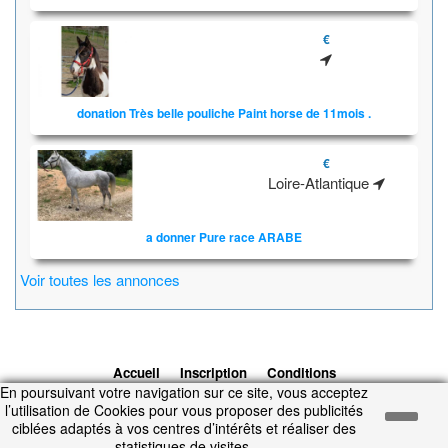
€
donation Très belle pouliche Paint horse de 11mois .
€
Loire-Atlantique
a donner Pure race ARABE
Voir toutes les annonces
Accueil
Inscription
Conditions
En poursuivant votre navigation sur ce site, vous acceptez
d'utilisation
Contacts
© 2026 1cheval.com
Ecurie Virtuelle -
l’utilisation de Cookies pour vous proposer des publicités
Jeu Cheval
ciblées adaptés à vos centres d’intérêts et réaliser des
Temps d'exécution : 0.227 secondes.
statistiques de visites.