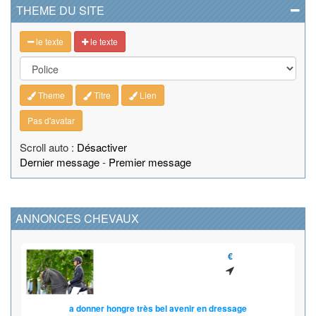
THEME DU SITE
le texte
le texte
Theme
Titre
Lien
Pas d'avatar
Scroll auto :
Désactiver
Dernier message
-
Premier message
ANNONCES CHEVAUX
€
a donner hongre très bel avenir en dressage