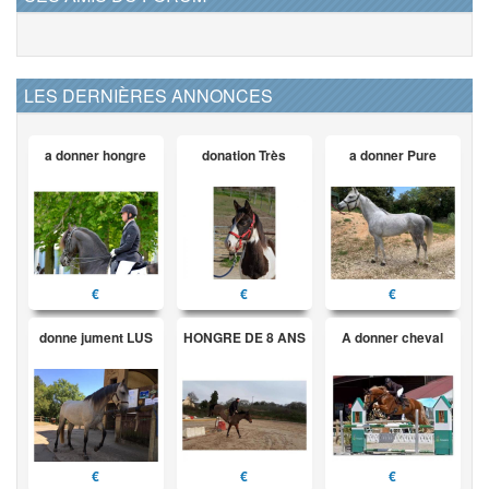
LES DERNIÈRES ANNONCES
a donner hongre
donation Très
a donner Pure
€
€
€
donne jument LUS
HONGRE DE 8 ANS
A donner cheval
€
€
€