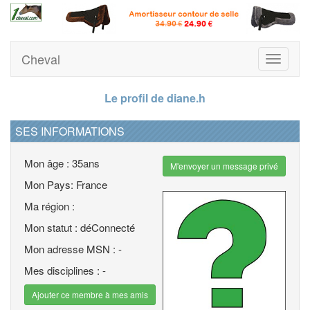
Cheval
Toggle
navigati
Le profil de diane.h
SES INFORMATIONS
Mon âge : 35ans
M'envoyer un message privé
Mon Pays: France
Ma région :
Mon statut : déConnecté
Mon adresse MSN : -
Mes disciplines : -
Ajouter ce membre à mes amis