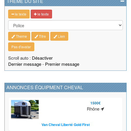
THEME DU SITE
le texte
le texte
Theme
Titre
Lien
Pas d'avatar
Scroll auto :
Désactiver
Dernier message
-
Premier message
ANNONCES ÉQUIPMENT CHEVAL
1500€
Rhône
Van Cheval Liberté Gold First