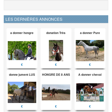
LES DERNIÈRES ANNONCES
a donner hongre
donation Très
a donner Pure
€
€
€
donne jument LUS
HONGRE DE 8 ANS
A donner cheval
€
€
€