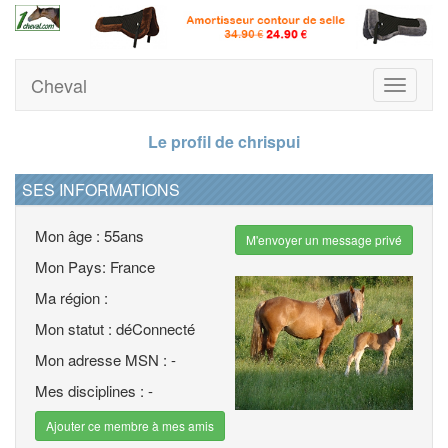
Cheval
Toggle
navigati
Le profil de chrispui
SES INFORMATIONS
Mon âge : 55ans
M'envoyer un message privé
Mon Pays: France
Ma région :
Mon statut : déConnecté
Mon adresse MSN : -
Mes disciplines : -
Ajouter ce membre à mes amis