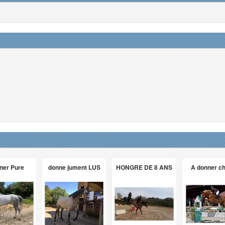
ner Pure
donne jument LUS
HONGRE DE 8 ANS
A donner c