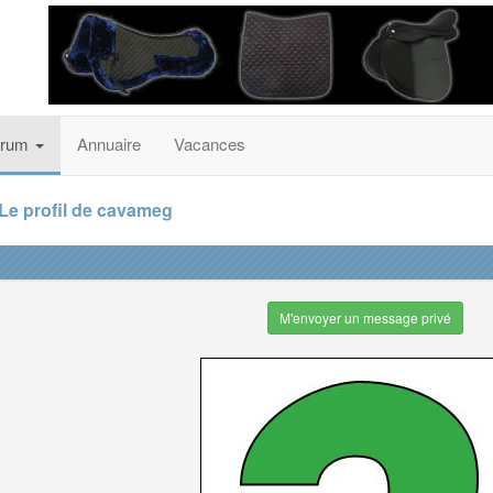
orum
Annuaire
Vacances
Le profil de cavameg
M'envoyer un message privé