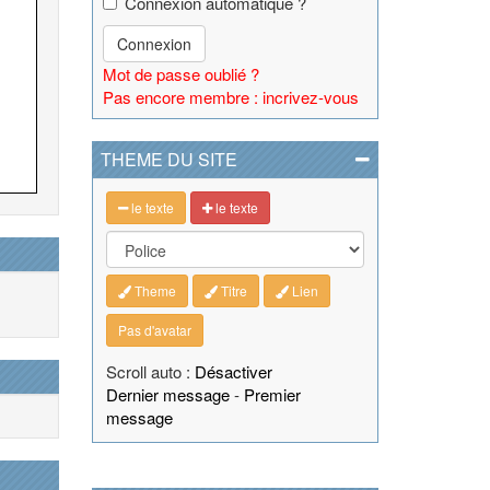
Connexion automatique ?
Connexion
Mot de passe oublié ?
Pas encore membre : incrivez-vous
THEME DU SITE
le texte
le texte
Theme
Titre
Lien
Pas d'avatar
Scroll auto :
Désactiver
Dernier message
-
Premier
message