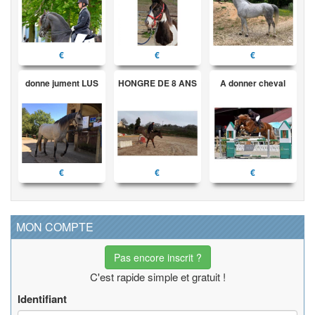
€
€
€
donne jument LUS
HONGRE DE 8 ANS
A donner cheval
€
€
€
MON COMPTE
Pas encore inscrit ?
C'est rapide simple et gratuit !
Identifiant