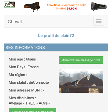
Cheval
Toggle
navigati
Le profil de alain72
SES INFORMATIONS
Mon âge : 66ans
M'envoyer un message privé
Mon Pays: France
Ma région :
Mon statut : déConnecté
Mon adresse MSN : -
Mes disciplines : -
Attelage - TREC - Autre -
Ajouter ce membre à mes amis