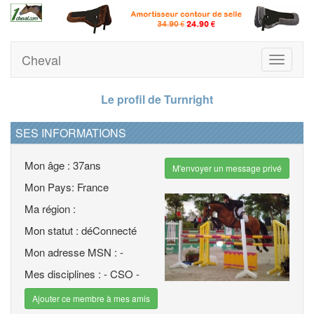
Cheval
Toggle
navigati
Le profil de Turnright
SES INFORMATIONS
Mon âge : 37ans
M'envoyer un message privé
Mon Pays: France
Ma région :
Mon statut : déConnecté
Mon adresse MSN : -
Mes disciplines : - CSO -
Ajouter ce membre à mes amis