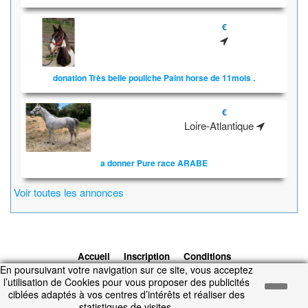
€
donation Très belle pouliche Paint horse de 11mois .
€
Loire-Atlantique
a donner Pure race ARABE
Voir toutes les annonces
Accueil
Inscription
Conditions
En poursuivant votre navigation sur ce site, vous acceptez
d'utilisation
Contacts
© 2026 1cheval.com
Ecurie Virtuelle -
l’utilisation de Cookies pour vous proposer des publicités
Jeu Cheval
ciblées adaptés à vos centres d’intérêts et réaliser des
Temps d'exécution : 0.198 secondes.
statistiques de visites.