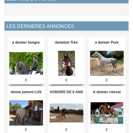
LES DERNIÈRES ANNONCES
a donner hongre
donation Très
a donner Pure
€
€
€
donne jument LUS
HONGRE DE 8 ANS
A donner cheval
€
€
€