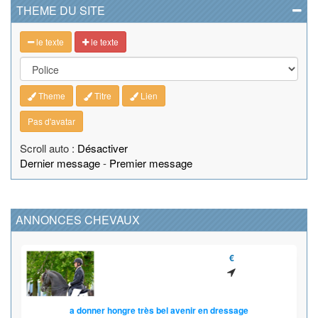
THEME DU SITE
le texte
le texte
Theme
Titre
Lien
Pas d'avatar
Scroll auto :
Désactiver
Dernier message
-
Premier message
ANNONCES CHEVAUX
€
a donner hongre très bel avenir en dressage