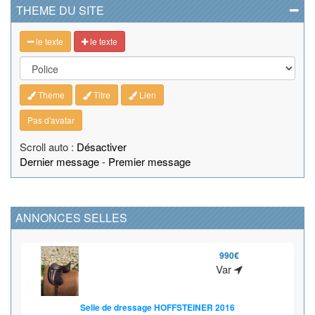
THEME DU SITE
le texte
le texte
Theme
Titre
Lien
Pas d'avatar
Scroll auto :
Désactiver
Dernier message
-
Premier message
ANNONCES SELLES
990€
Var
Selle de dressage HOFFSTEINER 2016