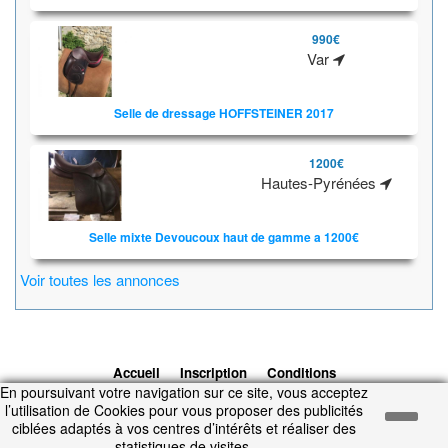
990€
Var
Selle de dressage HOFFSTEINER 2017
1200€
Hautes-Pyrénées
Selle mixte Devoucoux haut de gamme a 1200€
Voir toutes les annonces
Accueil
Inscription
Conditions
En poursuivant votre navigation sur ce site, vous acceptez
d'utilisation
Contacts
© 2026 1cheval.com
Ecurie Virtuelle -
l’utilisation de Cookies pour vous proposer des publicités
Jeu Cheval
ciblées adaptés à vos centres d’intérêts et réaliser des
Temps d'exécution : 0.255 secondes.
statistiques de visites.