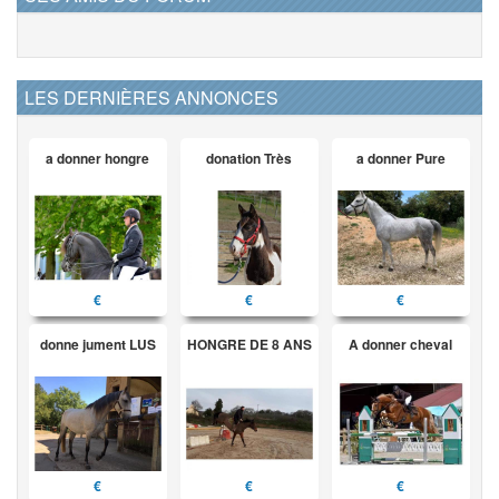
LES DERNIÈRES ANNONCES
a donner hongre
donation Très
a donner Pure
€
€
€
donne jument LUS
HONGRE DE 8 ANS
A donner cheval
€
€
€