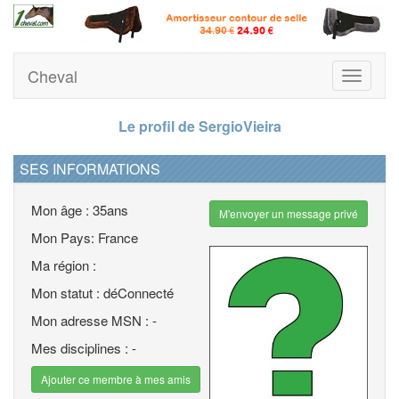
Cheval
Toggle
navigati
Le profil de SergioVieira
SES INFORMATIONS
Mon âge : 35ans
M'envoyer un message privé
Mon Pays: France
Ma région :
Mon statut : déConnecté
Mon adresse MSN : -
Mes disciplines : -
Ajouter ce membre à mes amis