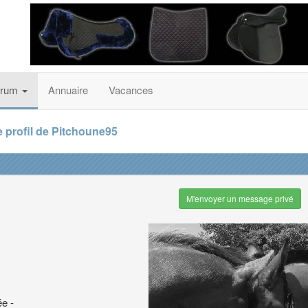
orum
Annuaire
Vacances
e profil de Pitchoune95
M'envoyer un message privé
ée -