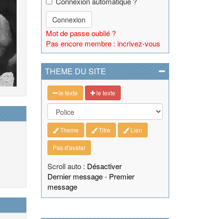
Connexion automatique ?
Connexion
Mot de passe oublié ?
Pas encore membre : incrivez-vous
THEME DU SITE
le texte
le texte
Theme
Titre
Lien
Pas d'avatar
Scroll auto :
Désactiver
Dernier message
-
Premier
message