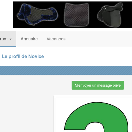
orum
Annuaire
Vacances
Le profil de Novice
M'envoyer un message privé