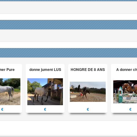
ner Pure
donne jument LUS
HONGRE DE 8 ANS
A donner c
€
€
€
€