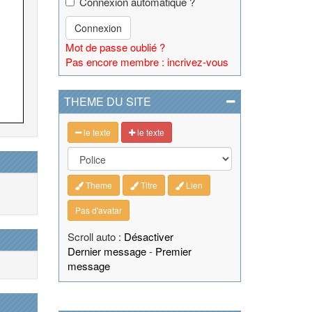
Connexion automatique ?
Connexion
Mot de passe oublié ?
Pas encore membre : incrivez-vous
THEME DU SITE
le texte
le texte
Theme
Titre
Lien
Pas d'avatar
Scroll auto :
Désactiver
Dernier message
-
Premier
message