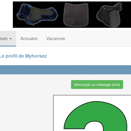
orum
Annuaire
Vacances
Le profil de Myhorsez
M'envoyer un message privé