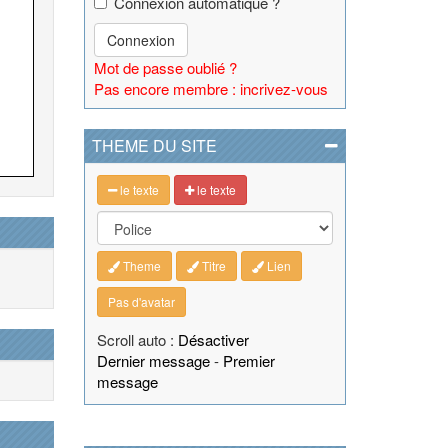
Connexion automatique ?
Connexion
Mot de passe oublié ?
Pas encore membre : incrivez-vous
THEME DU SITE
le texte
le texte
Theme
Titre
Lien
Pas d'avatar
Scroll auto :
Désactiver
Dernier message
-
Premier
message