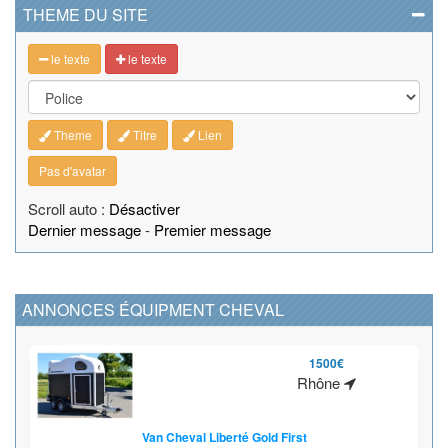
THEME DU SITE
le texte
le texte
Theme
Titre
Lien
Pas d'avatar
Scroll auto :
Désactiver
Dernier message
-
Premier message
ANNONCES ÉQUIPMENT CHEVAL
1500€
Rhône
Van Cheval Liberté Gold First