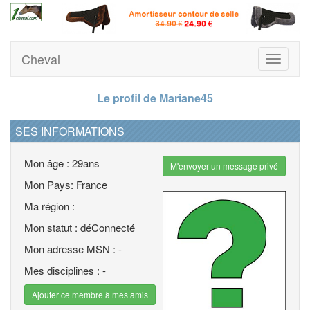
Cheval
Toggle
navigati
Le profil de Mariane45
SES INFORMATIONS
Mon âge : 29ans
M'envoyer un message privé
Mon Pays: France
Ma région :
Mon statut : déConnecté
Mon adresse MSN : -
Mes disciplines : -
Ajouter ce membre à mes amis