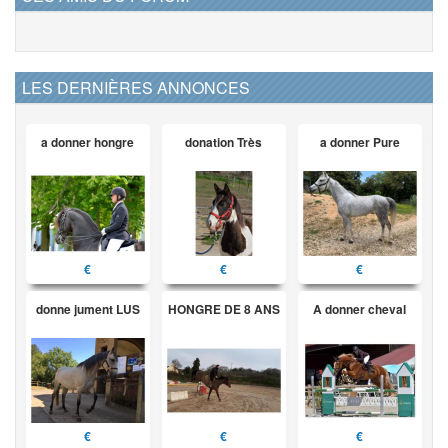
LES DERNIÈRES ANNONCES
a donner hongre
donation Très
a donner Pure
€
€
€
donne jument LUS
HONGRE DE 8 ANS
A donner cheval
€
€
€