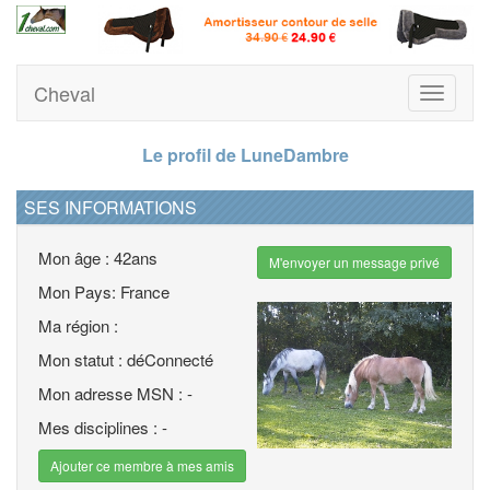
Cheval
Toggle
navigati
Le profil de LuneDambre
SES INFORMATIONS
Mon âge : 42ans
M'envoyer un message privé
Mon Pays: France
Ma région :
Mon statut : déConnecté
Mon adresse MSN : -
Mes disciplines : -
Ajouter ce membre à mes amis