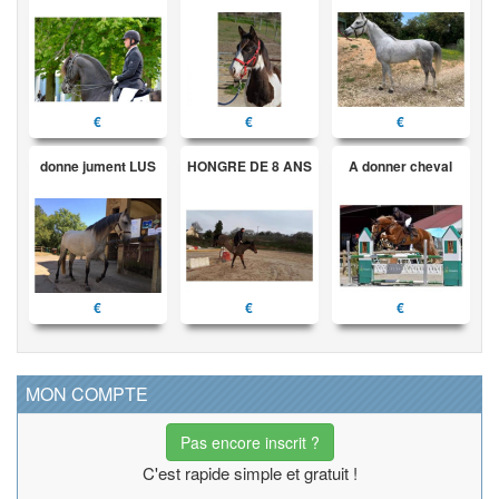
€
€
€
donne jument LUS
HONGRE DE 8 ANS
A donner cheval
€
€
€
MON COMPTE
Pas encore inscrit ?
C'est rapide simple et gratuit !