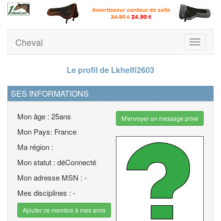
Cheval
Toggle
navigati
Le profil de Lkhelfi2603
SES INFORMATIONS
Mon âge : 25ans
M'envoyer un message privé
Mon Pays: France
Ma région :
Mon statut : déConnecté
Mon adresse MSN : -
Mes disciplines : -
Ajouter ce membre à mes amis