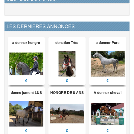
LES DERNIÈRES ANNONCES
a donner hongre
donation Très
a donner Pure
€
€
€
donne jument LUS
HONGRE DE 8 ANS
A donner cheval
€
€
€