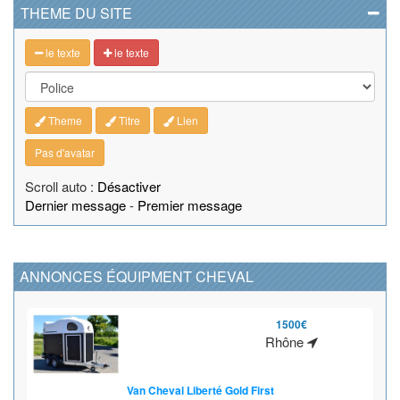
THEME DU SITE
le texte
le texte
Theme
Titre
Lien
Pas d'avatar
Scroll auto :
Désactiver
Dernier message
-
Premier message
ANNONCES ÉQUIPMENT CHEVAL
1500€
Rhône
Van Cheval Liberté Gold First