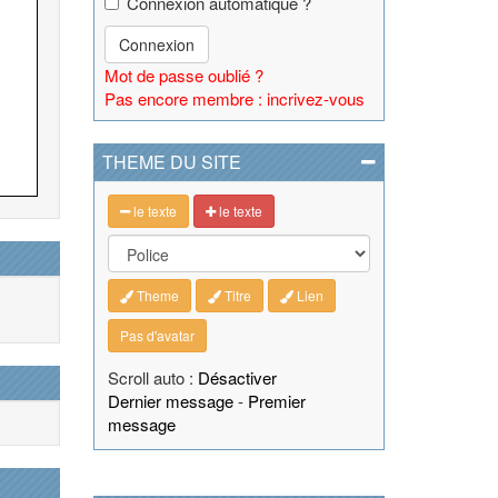
Connexion automatique ?
Connexion
Mot de passe oublié ?
Pas encore membre : incrivez-vous
THEME DU SITE
le texte
le texte
Theme
Titre
Lien
Pas d'avatar
Scroll auto :
Désactiver
Dernier message
-
Premier
message