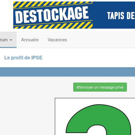
orum
Annuaire
Vacances
Le profil de IPSE
M'envoyer un message privé