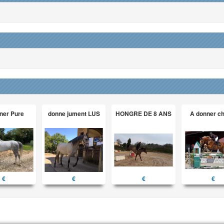
ner Pure
donne jument LUS
HONGRE DE 8 ANS
A donner c
€
€
€
€