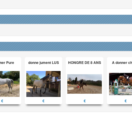
ner Pure
donne jument LUS
HONGRE DE 8 ANS
A donner c
€
€
€
€