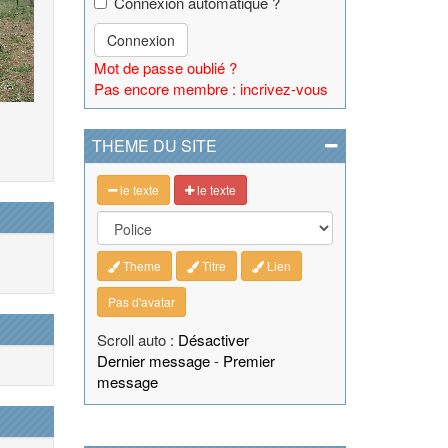
Connexion automatique ?
Connexion
Mot de passe oublié ?
Pas encore membre : incrivez-vous
THEME DU SITE
le texte
le texte
Theme
Titre
Lien
Pas d'avatar
Scroll auto :
Désactiver
Dernier message
-
Premier
message