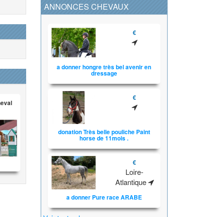
ANNONCES CHEVAUX
€
a donner hongre très bel avenir en
dressage
€
heval
donation Très belle pouliche Paint
horse de 11mois .
€
Loire-
Atlantique
a donner Pure race ARABE