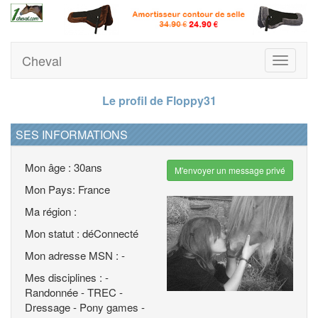
Cheval
Toggle
navigati
Le profil de Floppy31
SES INFORMATIONS
Mon âge : 30ans
M'envoyer un message privé
Mon Pays: France
Ma région :
Mon statut : déConnecté
Mon adresse MSN : -
Mes disciplines : -
Randonnée - TREC -
Dressage - Pony games -