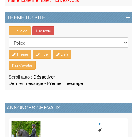
THEME DU SITE
le texte
le texte
Theme
Titre
Lien
Pas d'avatar
Scroll auto :
Désactiver
Dernier message
-
Premier message
ANNONCES CHEVAUX
€