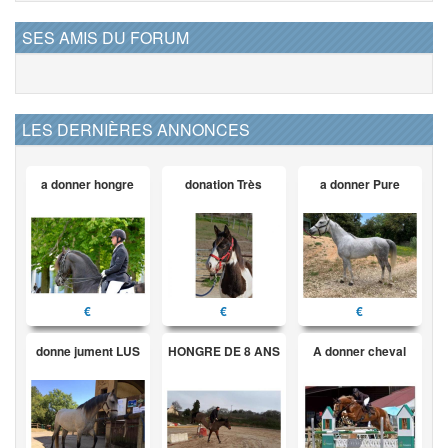
SES AMIS DU FORUM
LES DERNIÈRES ANNONCES
a donner hongre
donation Très
a donner Pure
€
€
€
donne jument LUS
HONGRE DE 8 ANS
A donner cheval