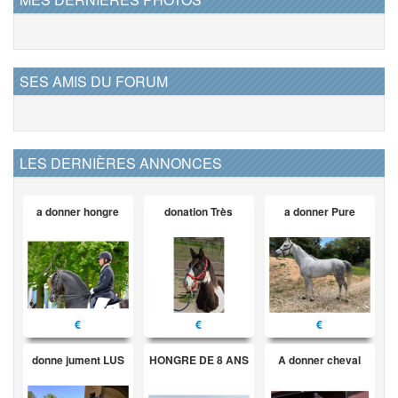
SES AMIS DU FORUM
LES DERNIÈRES ANNONCES
a donner hongre
donation Très
a donner Pure
€
€
€
donne jument LUS
HONGRE DE 8 ANS
A donner cheval