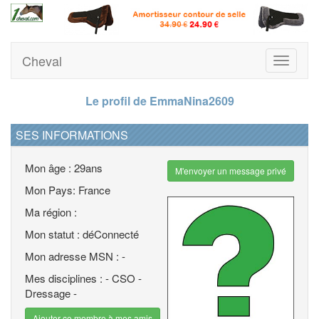
Cheval
Toggle
navigati
Le profil de EmmaNina2609
SES INFORMATIONS
Mon âge : 29ans
M'envoyer un message privé
Mon Pays: France
Ma région :
Mon statut : déConnecté
Mon adresse MSN : -
Mes disciplines : - CSO -
Dressage -
Ajouter ce membre à mes amis