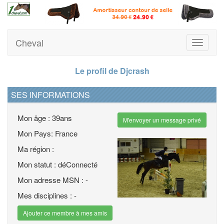
Cheval
Toggle
navigati
Le profil de Djcrash
SES INFORMATIONS
Mon âge : 39ans
M'envoyer un message privé
Mon Pays: France
Ma région :
Mon statut : déConnecté
Mon adresse MSN : -
Mes disciplines : -
Ajouter ce membre à mes amis