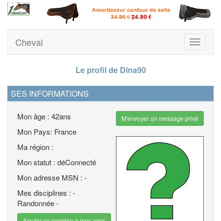
Cheval
Toggle
navigati
Le profil de Dina90
SES INFORMATIONS
Mon âge : 42ans
M'envoyer un message privé
Mon Pays: France
Ma région :
Mon statut : déConnecté
Mon adresse MSN : -
Mes disciplines : -
Randonnée -
Ajouter ce membre à mes amis