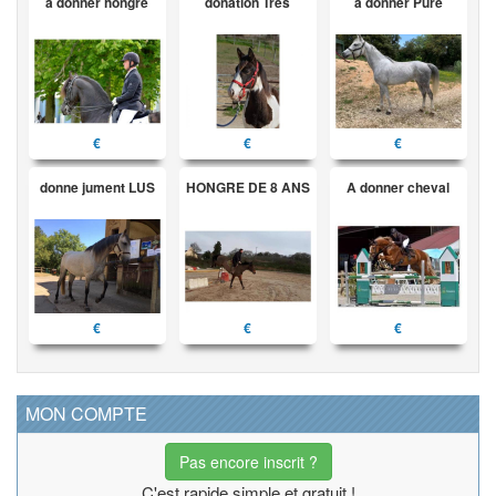
a donner hongre
donation Très
a donner Pure
€
€
€
donne jument LUS
HONGRE DE 8 ANS
A donner cheval
€
€
€
MON COMPTE
Pas encore inscrit ?
C'est rapide simple et gratuit !