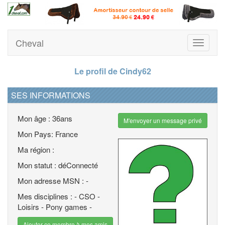
Cheval
Toggle
navigati
Le profil de Cindy62
SES INFORMATIONS
Mon âge : 36ans
M'envoyer un message privé
Mon Pays: France
Ma région :
Mon statut : déConnecté
Mon adresse MSN : -
Mes disciplines : - CSO -
Loisirs - Pony games -
Ajouter ce membre à mes amis