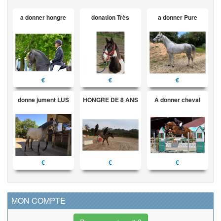
a donner hongre
donation Très
a donner Pure
€
€
€
donne jument LUS
HONGRE DE 8 ANS
A donner cheval
€
€
€
MON COMPTE