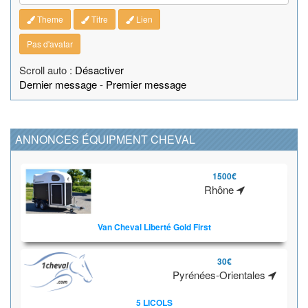
Theme
Titre
Lien
Pas d'avatar
Scroll auto :
Désactiver
Dernier message
-
Premier message
ANNONCES ÉQUIPMENT CHEVAL
1500€
Rhône
Van Cheval Liberté Gold First
30€
Pyrénées-Orientales
5 LICOLS