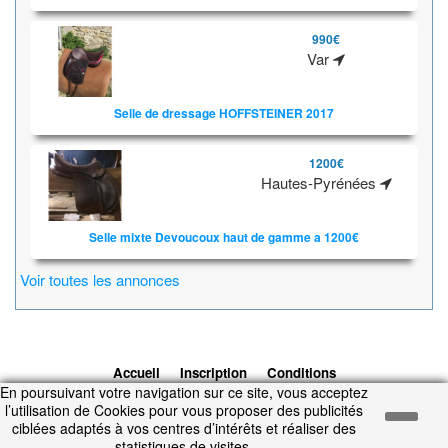
990€
Var
Selle de dressage HOFFSTEINER 2017
1200€
Hautes-Pyrénées
Selle mixte Devoucoux haut de gamme a 1200€
Voir toutes les annonces
Accueil
Inscription
Conditions
En poursuivant votre navigation sur ce site, vous acceptez
d'utilisation
Contacts
© 2026 1cheval.com
Ecurie Virtuelle -
l’utilisation de Cookies pour vous proposer des publicités
Jeu Cheval
ciblées adaptés à vos centres d’intérêts et réaliser des
Temps d'exécution : 0.262 secondes.
statistiques de visites.