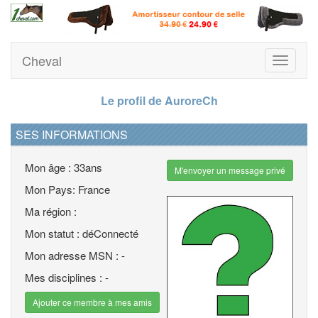
Cheval
Toggle
navigati
Le profil de AuroreCh
SES INFORMATIONS
Mon âge : 33ans
M'envoyer un message privé
Mon Pays: France
Ma région :
Mon statut : déConnecté
Mon adresse MSN : -
Mes disciplines : -
Ajouter ce membre à mes amis