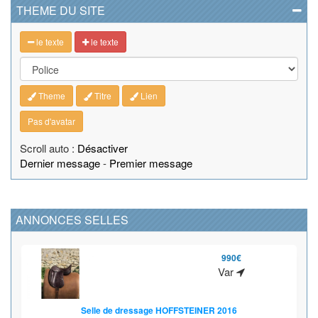
THEME DU SITE
le texte
le texte
Theme
Titre
Lien
Pas d'avatar
Scroll auto :
Désactiver
Dernier message
-
Premier message
ANNONCES SELLES
990€
Var
Selle de dressage HOFFSTEINER 2016