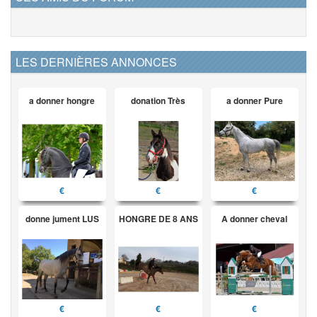
LES DERNIÈRES ANNONCES
a donner hongre
donation Très
a donner Pure
€
€
€
donne jument LUS
HONGRE DE 8 ANS
A donner cheval
€
€
€