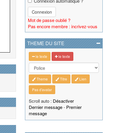
Connexion automatique ?
Connexion
Mot de passe oublié ?
Pas encore membre : incrivez-vous
THEME DU SITE
le texte
le texte
Theme
Titre
Lien
Pas d'avatar
Scroll auto :
Désactiver
Dernier message
-
Premier
message