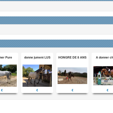
ner Pure
donne jument LUS
HONGRE DE 8 ANS
A donner c
€
€
€
€