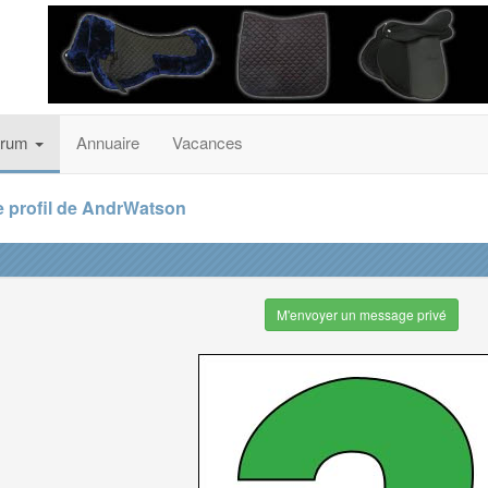
orum
Annuaire
Vacances
e profil de AndrWatson
M'envoyer un message privé