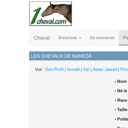
Cheval
Annonces
Se connecter
F
LES CHEVAUX DE NANEDA
Voir :
Son Profil
|
Ismaël
|
Saï
|
Aslan Jawad
|
Pri
• Nom
• Né le
• Race 
• Taille
• Poids