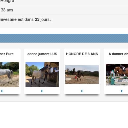
Hongre
33 ans
nivesaire est dans
23
jours.
ner Pure
donne jument LUS
HONGRE DE 8 ANS
A donner c
€
€
€
€