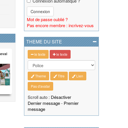
Connexion automatique ?
Connexion
Mot de passe oublié ?
Pas encore membre : incrivez-vous
THEME DU SITE
heval
le texte
le texte
Theme
Titre
Lien
Pas d'avatar
Scroll auto :
Désactiver
Dernier message
-
Premier
message