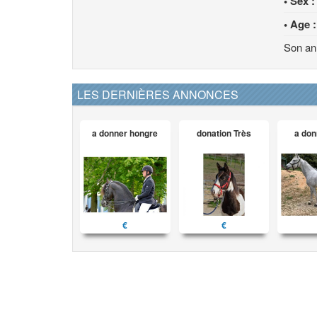
• Sex :
• Age :
Son an
LES DERNIÈRES ANNONCES
a donner hongre
donation Très
a don
€
€