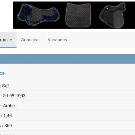
orum
Annuaire
Vacances
nce
: Saï
 :
29-08-1993
:
Arabe
 :
1,46
 :
350