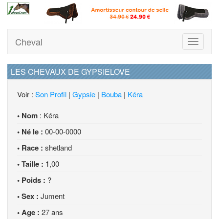
Cheval
Toggle
navigati
LES CHEVAUX DE GYPSIELOVE
Voir :
Son Profil
|
Gypsie
|
Bouba
|
Kéra
• Nom
: Kéra
• Né le :
00-00-0000
• Race :
shetland
• Taille :
1,00
• Poids :
?
• Sex :
Jument
• Age :
27 ans