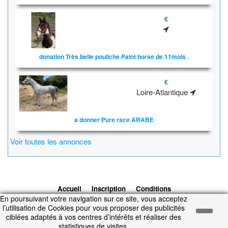
€
donation Très belle pouliche Paint horse de 11mois .
€
Loire-Atlantique
a donner Pure race ARABE
Voir toutes les annonces
Accueil
Inscription
Conditions
En poursuivant votre navigation sur ce site, vous acceptez
d'utilisation
Contacts
© 2026 1cheval.com
Ecurie Virtuelle -
l’utilisation de Cookies pour vous proposer des publicités
Jeu Cheval
ciblées adaptés à vos centres d’intérêts et réaliser des
Temps d'exécution : 0.045 secondes.
statistiques de visites.