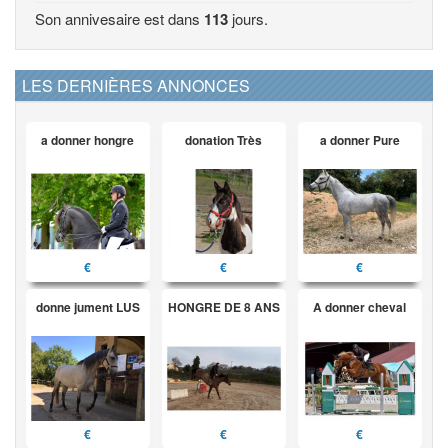
Son annivesaire est dans
113
jours.
LES DERNIÈRES ANNONCES
a donner hongre
donation Très
a donner Pure
€
€
€
donne jument LUS
HONGRE DE 8 ANS
A donner cheval
€
€
€