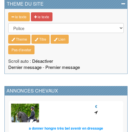
THEME DU SITE
le texte
le texte
Theme
Titre
Lien
Pas d'avatar
Scroll auto :
Désactiver
Dernier message
-
Premier message
ANNONCES CHEVAUX
€
a donner hongre très bel avenir en dressage