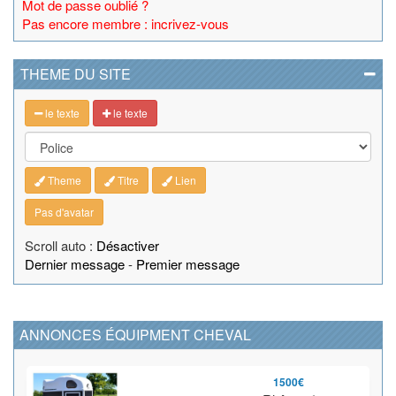
Mot de passe oublié ?
Pas encore membre : incrivez-vous
THEME DU SITE
le texte
le texte
Theme
Titre
Lien
Pas d'avatar
Scroll auto :
Désactiver
Dernier message
-
Premier message
ANNONCES ÉQUIPMENT CHEVAL
1500€