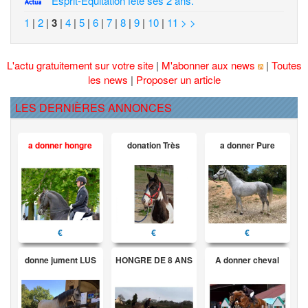
Esprit-Equitation fête ses 2 ans.
1
|
2
|
3
|
4
|
5
|
6
|
7
|
8
|
9
|
10
|
11
> >
L'actu gratuitement sur votre site
|
M'abonner aux news
|
Toutes
les news
|
Proposer un article
LES DERNIÈRES ANNONCES
a donner hongre
donation Très
a donner Pure
€
€
€
donne jument LUS
HONGRE DE 8 ANS
A donner cheval