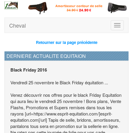
Cheval
Toggle
navigati
Retourner sur la page précédente
DERNIERE ACTUALITE EQUITAION
Black Friday 2016
Vendredi 25 novembre le Black Friday équitation ...
Venez découvrir nos offres pour le black Friday Equitation
qui aura lieu le vendredi 25 novembre ! Bons plans, Vente
Flashs, Promotions et Supers remises dans tous les
rayons [url=https://www.esprit-equitation.com/]esprit-
equitation.com[/url] Tapis de selle, bridons, amortisseurs,
pantalons tous sera en promotion sur la sellerie en ligne.
Ne ratez pas cette journée de folie pour vos cade