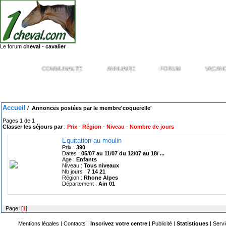
Le forum
cheval
-
cavalier
COMMUNAUTE
ANNUAIRE
FORUM
VACAN
Les vacances à cheval services 1cheval.com
Accueil
/
Annonces postées par le membre
'coquerelle'
Pages 1 de 1
Classer les séjours par
:
Prix
-
Région
-
Niveau
-
Nombre de jours
Equitation au moulin
Prix :
390
Dates :
05/07 au 11/07 du 12/07 au 18/ ...
Age :
Enfants
Niveau :
Tous niveaux
Nb jours :
7 14 21
Région :
Rhone Alpes
Département :
Ain 01
Page: [
1
]
Mentions légales
|
Contacts
|
Inscrivez votre centre
|
Publicité
|
Statistiques
|
Serv