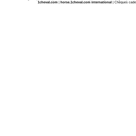
1cheval.com
|
horse.1cheval.com international
|
Chèques cad