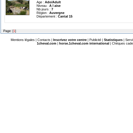
Age :
Ado/Adult
Niveau :
A l aise
Nb jours :
7
Région :
Auvergne
Département :
Cantal 15
Page: [
1
]
Mentions légales
|
Contacts
|
Inscrivez votre centre
|
Publicité
|
Statistiques
|
Serv
1cheval.com
|
horse.1cheval.com international
|
Chèques cad