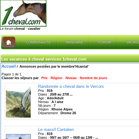
Le forum
cheval
-
cavalier
COMMUNAUTE
ANNUAIRE
FORUM
VACAN
Les vacances à cheval services 1cheval.com
Accueil
/
Annonces postées par le membre
'Hcantal'
Pages 1 de 1
Classer les séjours par
:
Prix
-
Région
-
Niveau
-
Nombre de jours
Randonnée a cheval dans le Vercors
Prix :
919
Dates :
20/8 au 27/8 ...
Age :
Ado/Adult
Niveau :
A l aise
Nb jours :
7
Région :
Rhone Alpes
Département :
Drome 26
Le massif Cantalien
Prix :
819
Dates :
09/7 au 16/7 -- 06/8 au 13/8 - ...