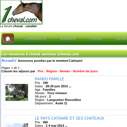
Le forum
cheval
-
cavalier
COMMUNAUTE
ANNUAIRE
FORUM
VACAN
Les vacances à cheval services 1cheval.com
Accueil
/
Annonces postées par le membre
'Cathares'
Pages 1 de 1
Classer les séjours par
:
Prix
-
Région
-
Niveau
-
Nombre de jours
RANDO FAMILLE
Prix :
190
Dates :
28-29 juin 2014 ...
Age :
Familles
Niveau :
Tous niveaux
Nb jours :
2
Région :
Languedoc Roussillon
Département :
Aude 11
LE PAYS CATHARE ET SES CHATEAUX
Prix :
465
Dates :
1-4 mai 2014 ...