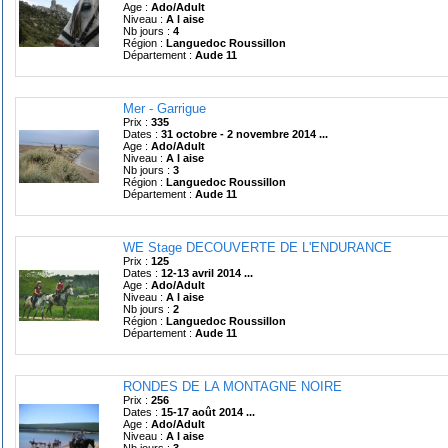
Age :
Ado/Adult
Niveau :
A l aise
Nb jours :
4
Région :
Languedoc Roussillon
Département :
Aude 11
Mer - Garrigue
Prix :
335
Dates :
31 octobre - 2 novembre 2014 ...
Age :
Ado/Adult
Niveau :
A l aise
Nb jours :
3
Région :
Languedoc Roussillon
Département :
Aude 11
WE Stage DECOUVERTE DE L'ENDURANCE
Prix :
125
Dates :
12-13 avril 2014 ...
Age :
Ado/Adult
Niveau :
A l aise
Nb jours :
2
Région :
Languedoc Roussillon
Département :
Aude 11
RONDES DE LA MONTAGNE NOIRE
Prix :
256
Dates :
15-17 août 2014 ...
Age :
Ado/Adult
Niveau :
A l aise