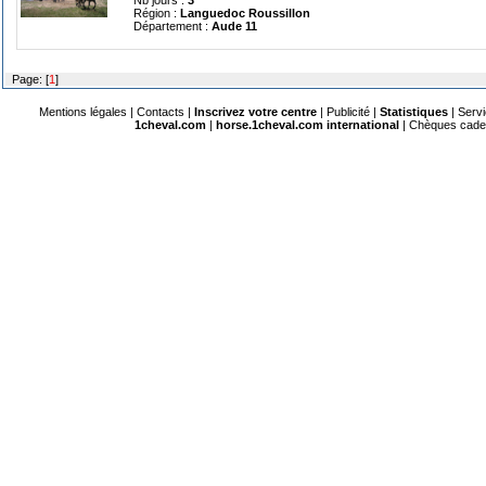
Nb jours :
3
Région :
Languedoc Roussillon
Département :
Aude 11
Page: [
1
]
Mentions légales
|
Contacts
|
Inscrivez votre centre
|
Publicité
|
Statistiques
|
Serv
1cheval.com
|
horse.1cheval.com international
|
Chèques cad