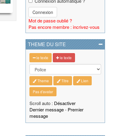
Connexion automatique ?
Connexion
Mot de passe oublié ?
Pas encore membre : incrivez-vous
THEME DU SITE
le texte
le texte
Theme
Titre
Lien
Pas d'avatar
Scroll auto :
Désactiver
Dernier message
-
Premier
message