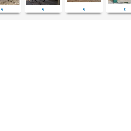
€
€
€
€