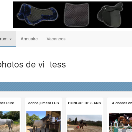
orum
Annuaire
Vacances
photos de vi_tess
ner Pure
donne jument LUS
HONGRE DE 8 ANS
A donner c