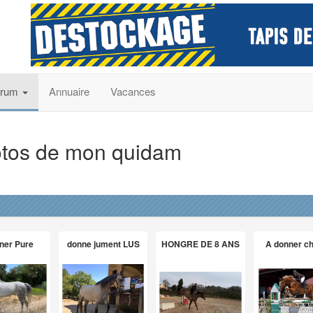
orum
Annuaire
Vacances
otos de mon quidam
ner Pure
donne jument LUS
HONGRE DE 8 ANS
A donner c