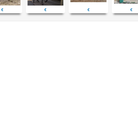
€
€
€
€