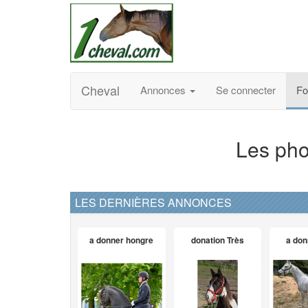
Cheval
Annonces
Se connecter
F
Les ph
LES DERNIÈRES ANNONCES
a donner hongre
donation Très
a don