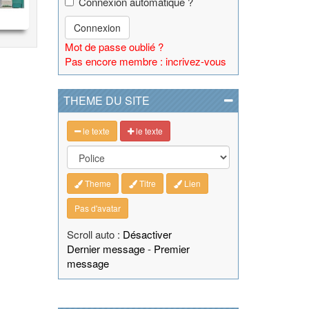
Connexion automatique ?
Connexion
Mot de passe oublié ?
Pas encore membre : incrivez-vous
THEME DU SITE
le texte
le texte
Theme
Titre
Lien
Pas d'avatar
Scroll auto :
Désactiver
Dernier message
-
Premier
message