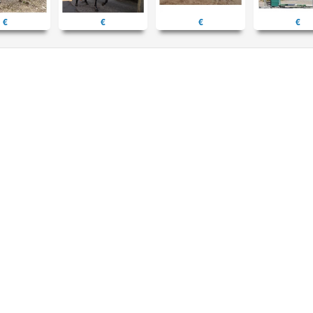
€
€
€
€