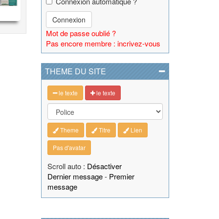
Connexion automatique ?
Connexion
Mot de passe oublié ?
Pas encore membre : incrivez-vous
THEME DU SITE
le texte
le texte
Theme
Titre
Lien
Pas d'avatar
Scroll auto :
Désactiver
Dernier message
-
Premier
message