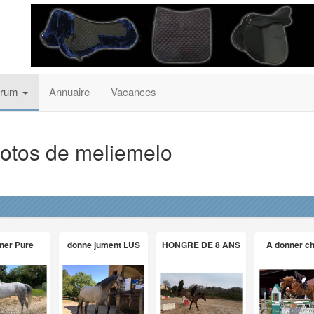
orum
Annuaire
Vacances
otos de meliemelo
ner Pure
donne jument LUS
HONGRE DE 8 ANS
A donner c