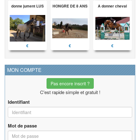
donne jument LUS
HONGRE DE 8 ANS
A donner cheval
€
€
€
MON COMPTE
Pas encore inscrit ?
C'est rapide simple et gratuit !
Identifiant
Mot de passe