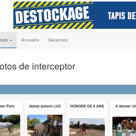
orum
Annuaire
Vacances
otos de interceptor
ner Pure
donne jument LUS
HONGRE DE 8 ANS
A donner c