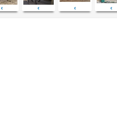
€
€
€
€