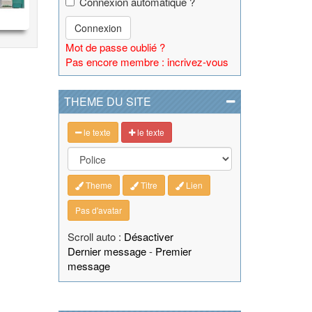
Connexion automatique ?
Connexion
Mot de passe oublié ?
Pas encore membre : incrivez-vous
THEME DU SITE
le texte
le texte
Theme
Titre
Lien
Pas d'avatar
Scroll auto :
Désactiver
Dernier message
-
Premier
message