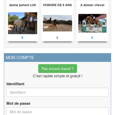
donne jument LUS
HONGRE DE 8 ANS
A donner cheval
€
€
€
MON COMPTE
Pas encore inscrit ?
C'est rapide simple et gratuit !
Identifiant
Mot de passe