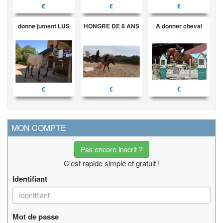
€
€
€
donne jument LUS
HONGRE DE 8 ANS
A donner cheval
€
€
€
MON COMPTE
Pas encore inscrit ?
C'est rapide simple et gratuit !
Identifiant
Mot de passe