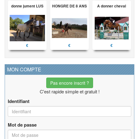
donne jument LUS
HONGRE DE 8 ANS
A donner cheval
€
€
€
MON COMPTE
Pas encore inscrit ?
C'est rapide simple et gratuit !
Identifiant
Mot de passe