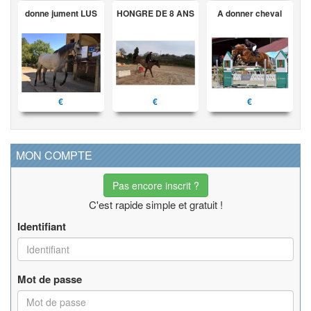
donne jument LUS
HONGRE DE 8 ANS
A donner cheval
€
€
€
MON COMPTE
Pas encore inscrit ?
C'est rapide simple et gratuit !
Identifiant
Mot de passe