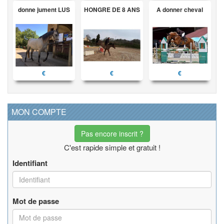
donne jument LUS
HONGRE DE 8 ANS
A donner cheval
€
€
€
MON COMPTE
Pas encore inscrit ?
C'est rapide simple et gratuit !
Identifiant
Mot de passe