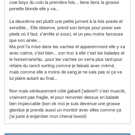
cow boys du coin la première fois... tiens tiens la grosse
ponette blonde elle y va...
La deuxième est plutôt une petite jument à la fois posée et
sensible... Elle observe, prend son temps pour poser ses
pieds où il faut, s'arrête si souci, et un peu moins farceuse
que son ainée...
Ma prof l'a mise dans les vaches et apparemment elle y va
avec calme, c'est bien... son truc à elle c'est les balades et
le horsemanship...pour les vaches on verra plus tard pour
refaire du ranch sorting comme je faisais avec mémé,
mais comme elle a moins de sang je ne sais pas si ça va
lui plaire autant au final...
Non mais sérieusement côté gabarit j'adore!!! c'est musclé,
vraiment pas fragile, et pour remonter dessus en balade
ben impeccable (bon ok moi je suis devenue une grosse
glandue je prends aussi un montoir avec elles comme ça
j'ai juste à enjamber mon cheval looool)