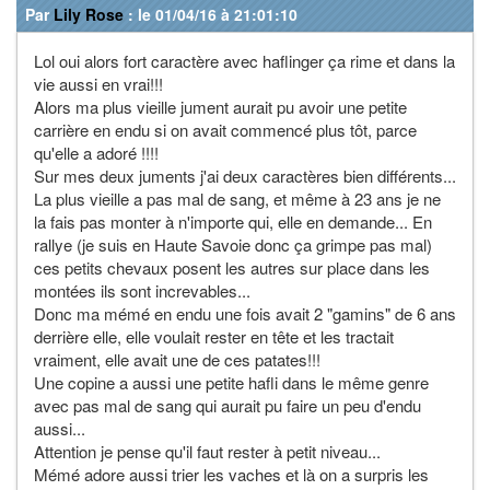
Par
Lily Rose
: le 01/04/16 à 21:01:10
Lol oui alors fort caractère avec haflinger ça rime et dans la
vie aussi en vrai!!!
Alors ma plus vieille jument aurait pu avoir une petite
carrière en endu si on avait commencé plus tôt, parce
qu'elle a adoré !!!!
Sur mes deux juments j'ai deux caractères bien différents...
La plus vieille a pas mal de sang, et même à 23 ans je ne
la fais pas monter à n'importe qui, elle en demande... En
rallye (je suis en Haute Savoie donc ça grimpe pas mal)
ces petits chevaux posent les autres sur place dans les
montées ils sont increvables...
Donc ma mémé en endu une fois avait 2 "gamins" de 6 ans
derrière elle, elle voulait rester en tête et les tractait
vraiment, elle avait une de ces patates!!!
Une copine a aussi une petite hafli dans le même genre
avec pas mal de sang qui aurait pu faire un peu d'endu
aussi...
Attention je pense qu'il faut rester à petit niveau...
Mémé adore aussi trier les vaches et là on a surpris les