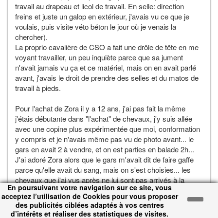
travail au drapeau et licol de travail. En selle: direction
freins et juste un galop en extérieur, j'avais vu ce que je
voulais, puis visite véto béton le jour où je venais la
chercher).
La proprio cavalière de CSO a fait une drôle de tête en me
voyant travailler, un peu inquiète parce que sa jument
n'avait jamais vu ça et ce matériel, mais on en avait parlé
avant, j'avais le droit de prendre des selles et du matos de
travail à pieds.
Pour l'achat de Zora il y a 12 ans, j'ai pas fait la même
j'étais débutante dans "l'achat" de chevaux, j'y suis allée
avec une copine plus expérimentée que moi, conformation
y compris et je n'avais même pas vu de photo avant... le
gars en avait 2 à vendre, et on est parties en balade 2h...
J'ai adoré Zora alors que le gars m'avait dit de faire gaffe
parce qu'elle avait du sang, mais on s'est choisies... les
chevaux que j'ai vus après ne lui sont pas arrivés à la
En poursuivant votre navigation sur ce site, vous
cheville, c'était fait, lol, j'avais le niveau, elle était dans mes
acceptez l’utilisation de Cookies pour vous proposer
moyens, en 1 WE c'était bon...
des publicités ciblées adaptés à vos centres
d’intérêts et réaliser des statistiques de visites.