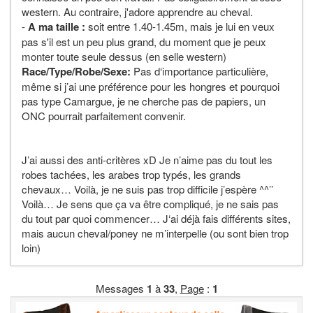
western. Au contraire, j'adore apprendre au cheval.
-
A ma taille :
soit entre 1.40-1.45m, mais je lui en veux
pas s'il est un peu plus grand, du moment que je peux
monter toute seule dessus (en selle western)
Race/Type/Robe/Sexe:
Pas d‘importance particulière,
même si j’ai une préférence pour les hongres et pourquoi
pas type Camargue, je ne cherche pas de papiers, un
ONC pourrait parfaitement convenir.
J’ai aussi des anti-critères xD Je n’aime pas du tout les
robes tachées, les arabes trop typés, les grands
chevaux… Voilà, je ne suis pas trop difficile j’espère ^^’’
Voilà… Je sens que ça va être compliqué, je ne sais pas
du tout par quoi commencer… J‘ai déjà fais différents sites,
mais aucun cheval/poney ne m’interpelle (ou sont bien trop
loin)
Messages
1
à
33
,
Page
:
1