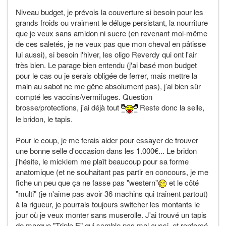
Niveau budget, je prévois la couverture si besoin pour les
grands froids ou vraiment le déluge persistant, la nourriture
que je veux sans amidon ni sucre (en revenant moi-même
de ces saletés, je ne veux pas que mon cheval en pâtisse
lui aussi), si besoin l'hiver, les oligo Reverdy qui ont l'air
très bien. Le parage bien entendu (j'ai basé mon budget
pour le cas ou je serais obligée de ferrer, mais mettre la
main au sabot ne me gêne absolument pas), j’ai bien sûr
compté les vaccins/vermifuges. Question
brosse/protections, j'ai déjà tout
Reste donc la selle,
le bridon, le tapis.
Pour le coup, je me ferais aider pour essayer de trouver
une bonne selle d'occasion dans les 1.000€... Le bridon
j'hésite, le micklem me plaît beaucoup pour sa forme
anatomique (et ne souhaitant pas partir en concours, je me
fiche un peu que ça ne fasse pas "western"
et le côté
"multi" (je n'aime pas avoir 36 machins qui trainent partout)
à la rigueur, je pourrais toujours switcher les montants le
jour où je veux monter sans muserolle. J'ai trouvé un tapis
de marque "Triple E" qui semble pas mal aussi, et renforçé