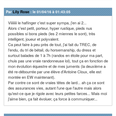
Par
Lily Rose
: le 01/04/16 à 01:43:05
Viiiiiiii le haflinger c'est super sympa, j'en ai 2...
Alors c'est petit, porteur, hyper rustique, pieds nus
possibles si bons pieds (les 2 miennes le sont), très
intelligent, joueur et polyvalent.
Ca peut faire à peu près de tout, j'ai fait du TREC, de
l'endu, du tri de bétail, du horsemanship, du dress et
surtout balades de 1 à 7h (randos en étoile pour ma part,
chuis pas une vraie randonneuse lol), tout ça en fonction de
mon évolution équestre et de mes juments (la deuxième a
été re-débourrée par une élève d'Antoine Cloux, elle est
montée en EW maintenant).
Par contre ce sont de vraies têtes de lard... ah ça ce sont
des assurances vies, autant l'une que l'autre mais alors
qu'est-ce que je rigole avec leurs petites farces... Mais moi
j'aime bien, ça fait évoluer, ça force à communiquer...