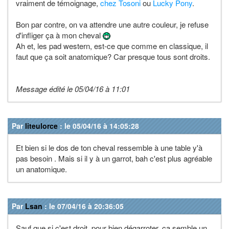
vraiment de témoignage,
chez Tosoni
ou
Lucky Pony
.
Bon par contre, on va attendre une autre couleur, je refuse
d'infliger ça à mon cheval
Ah et, les pad western, est-ce que comme en classique, il
faut que ça soit anatomique? Car presque tous sont droits.
Message édité le 05/04/16 à 11:01
Par
liteulorce
: le 05/04/16 à 14:05:28
Et bien si le dos de ton cheval ressemble à une table y'à
pas besoin . Mais si il y à un garrot, bah c'est plus agréable
un anatomique.
Par
Lsan
: le 07/04/16 à 20:36:05
Sauf que si c'est droit, pour bien dégarroter, ça semble un