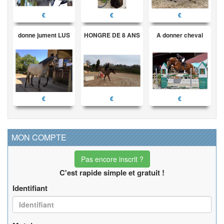
€
€
€
donne jument LUS
HONGRE DE 8 ANS
A donner cheval
€
€
€
MON COMPTE
Pas encore inscrit ?
C'est rapide simple et gratuit !
Identifiant