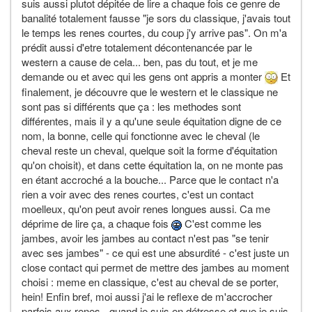
suis aussi plutot dépitée de lire a chaque fois ce genre de
banalité totalement fausse "je sors du classique, j'avais tout
le temps les renes courtes, du coup j'y arrive pas". On m'a
prédit aussi d'etre totalement décontenancée par le
western a cause de cela... ben, pas du tout, et je me
demande ou et avec qui les gens ont appris a monter
Et
finalement, je découvre que le western et le classique ne
sont pas si différents que ça : les methodes sont
différentes, mais il y a qu'une seule équitation digne de ce
nom, la bonne, celle qui fonctionne avec le cheval (le
cheval reste un cheval, quelque soit la forme d'équitation
qu'on choisit), et dans cette équitation la, on ne monte pas
en étant accroché a la bouche... Parce que le contact n'a
rien a voir avec des renes courtes, c'est un contact
moelleux, qu'on peut avoir renes longues aussi. Ca me
déprime de lire ça, a chaque fois
C'est comme les
jambes, avoir les jambes au contact n'est pas "se tenir
avec ses jambes" - ce qui est une absurdité - c'est juste un
close contact qui permet de mettre des jambes au moment
choisi : meme en classique, c'est au cheval de se porter,
hein! Enfin bref, moi aussi j'ai le reflexe de m'accrocher
parfois aux renes - quand je suis en détresse et que je suis