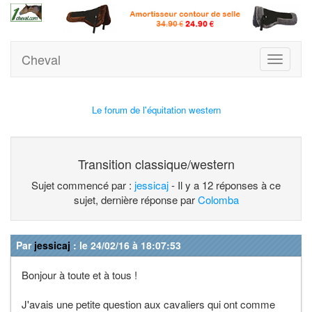
Cheval
Toggle
navigati
Le forum de l'équitation western
Transition classique/western
Sujet commencé par :
jessicaj
- Il y a 12 réponses à ce
sujet, dernière réponse par
Colomba
Par
jessicaj
: le 24/02/16 à 18:07:53
Bonjour à toute et à tous !
J'avais une petite question aux cavaliers qui ont comme