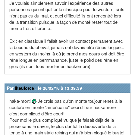
Je voulais simplement savoir l'expérience des autres
personnes qui ont quitter le classique pour le western, si ils
n'ont pas eu du mal, et quel difficulté ils ont rencontré lors
de la transition puisque la façon de monté rester tout de
même très différente...
Ex : en classique il fallait avoir un contact permanent avec
la bouche du cheval, jamais ont devais être rênes longue...
en western du moins là où je prend mes cours ont doit être
rêne longue en pernmanance, juste le poird des rêne en
gros (ils sont tous monter en hackemore).
Par
liteulorce
: le 26/02/16 à 13:39:39
haka-mort!
Je crois pas qu'on monte toujour renes à la
couture en monte "américaine" ceci dit sur hackamore
c'est compliqué d'être court!
Pour moi le plus compliqué vu que je faisait déjà de la
prose sans le savoir, le plus dur fût la découverte de la
tenue à une main style reining qui m'à bien bloqué le buste!