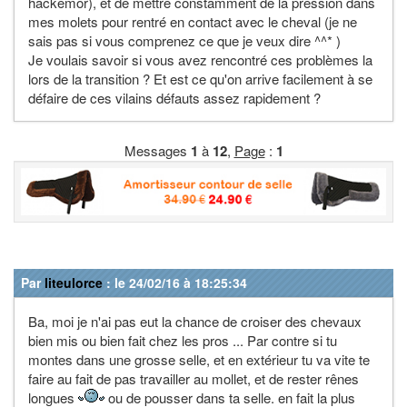
hackemor), et de mettre constamment de la pression dans
mes molets pour rentré en contact avec le cheval (je ne
sais pas si vous comprenez ce que je veux dire ^^* )
Je voulais savoir si vous avez rencontré ces problèmes la
lors de la transition ? Et est ce qu'on arrive facilement à se
défaire de ces vilains défauts assez rapidement ?
Messages
1
à
12
,
Page
:
1
Par
liteulorce
: le 24/02/16 à 18:25:34
Ba, moi je n'ai pas eut la chance de croiser des chevaux
bien mis ou bien fait chez les pros ... Par contre si tu
montes dans une grosse selle, et en extérieur tu va vite te
faire au fait de pas travailler au mollet, et de rester rênes
longues
ou de pousser dans ta selle. en fait la plus