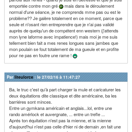
emportée contre mon gré
mais dans le déroulement
normal d'une séance, je ne comprends mme pas ou est le
problème?? Je galère totalement en ce moment, parce que
seule et n'osant rien entreprendre que je n'ai pas validé
auprès de quelqu'un de compétent enn western (j'attends
mon lyne laforme avec impatience!) mais moi je me suis
tellement bien fait a mes renes longues sans jambes que
mon poulain se fout totalement de ma gueule et en profite
pour ne pas en foutre une rame !
Par
liteulorce
: le 27/02/16 à 11:47:27
Ba, le truc c'est qu'à part charger la mule et caricaturer les
deux équitations dite classique et dite américaine, ba les
barriéres sont minces.
Entre un gymkana américain et anglais...lol, entre une
rando amérlock et auvergnate, ... entre un trefle ...
Aprés ton équitation n'est pas la mienne, et la mienne
d'aujourd'hui n'est pas celle d'hier ni de demain ,en fait une