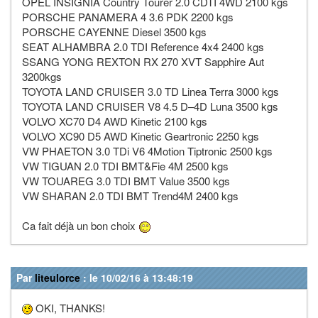
OPEL INSIGNIA Country Tourer 2.0 CDTI 4WD 2100 kgs
PORSCHE PANAMERA 4 3.6 PDK 2200 kgs
PORSCHE CAYENNE Diesel 3500 kgs
SEAT ALHAMBRA 2.0 TDI Reference 4x4 2400 kgs
SSANG YONG REXTON RX 270 XVT Sapphire Aut
3200kgs
TOYOTA LAND CRUISER 3.0 TD Linea Terra 3000 kgs
TOYOTA LAND CRUISER V8 4.5 D–4D Luna 3500 kgs
VOLVO XC70 D4 AWD Kinetic 2100 kgs
VOLVO XC90 D5 AWD Kinetic Geartronic 2250 kgs
VW PHAETON 3.0 TDi V6 4Motion Tiptronic 2500 kgs
VW TIGUAN 2.0 TDI BMT&Fie 4M 2500 kgs
VW TOUAREG 3.0 TDI BMT Value 3500 kgs
VW SHARAN 2.0 TDI BMT Trend4M 2400 kgs
Ca fait déjà un bon choix
Par
liteulorce
: le 10/02/16 à 13:48:19
OKI, THANKS!