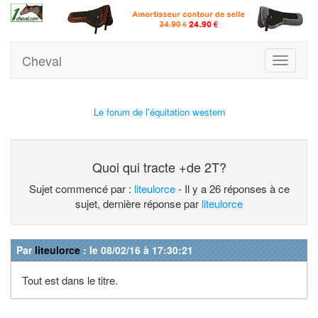
Cheval
Toggle
navigati
Le forum de l'équitation western
Quoi qui tracte +de 2T?
Sujet commencé par :
liteulorce
- Il y a 26 réponses à ce
sujet, dernière réponse par
liteulorce
Par
liteulorce
: le 08/02/16 à 17:30:21
Tout est dans le titre.