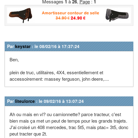
Messages
1
à
26
,
Page
:
1
Par
keystar
: le 08/02/16 à 17:37:24
Ben,
plein de truc, utilitaires, 4X4, essentiellement et
accessoirement: massey ferguson, john deere,....
Par
liteulorce
: le 09/02/16 à 13:07:24
Ah ou mais en vl? ou camionnette? parce tracteur, c'est
bien mais ça met un peut de temps pour les grands trajets.
J'ai croisé un 408 mercedes, trac 5t5, mais ptac= 3t5, donc
peut tracter que 2t.