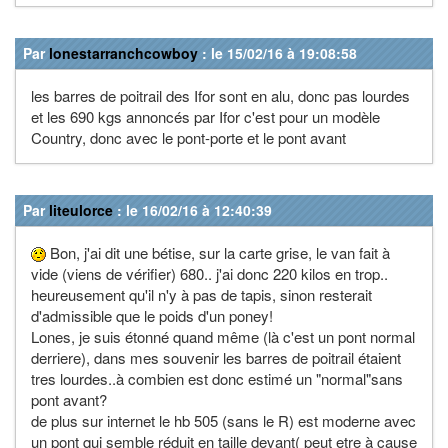
Par
lonestarranchcowboy
: le 15/02/16 à 19:08:58
les barres de poitrail des Ifor sont en alu, donc pas lourdes
et les 690 kgs annoncés par Ifor c'est pour un modèle
Country, donc avec le pont-porte et le pont avant
Par
liteulorce
: le 16/02/16 à 12:40:39
Bon, j'ai dit une bétise, sur la carte grise, le van fait à
vide (viens de vérifier) 680.. j'ai donc 220 kilos en trop..
heureusement qu'il n'y à pas de tapis, sinon resterait
d'admissible que le poids d'un poney!
Lones, je suis étonné quand même (là c'est un pont normal
derriere), dans mes souvenir les barres de poitrail étaient
tres lourdes..à combien est donc estimé un "normal"sans
pont avant?
de plus sur internet le hb 505 (sans le R) est moderne avec
un pont qui semble réduit en taille devant( peut etre à cause