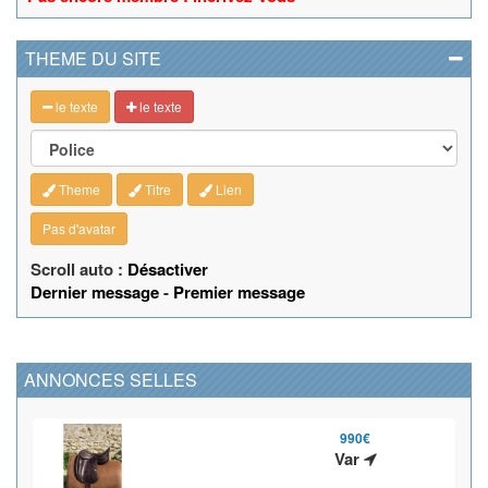
THEME DU SITE
le texte
le texte
Theme
Titre
Lien
Pas d'avatar
Scroll auto :
Désactiver
Dernier message
-
Premier message
ANNONCES SELLES
990€
Var