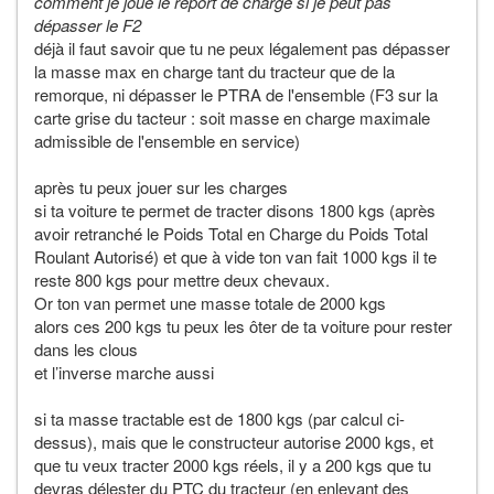
comment je joue le report de charge si je peut pas
dépasser le F2
déjà il faut savoir que tu ne peux légalement pas dépasser
la masse max en charge tant du tracteur que de la
remorque, ni dépasser le PTRA de l'ensemble (F3 sur la
carte grise du tacteur : soit masse en charge maximale
admissible de l'ensemble en service)
après tu peux jouer sur les charges
si ta voiture te permet de tracter disons 1800 kgs (après
avoir retranché le Poids Total en Charge du Poids Total
Roulant Autorisé) et que à vide ton van fait 1000 kgs il te
reste 800 kgs pour mettre deux chevaux.
Or ton van permet une masse totale de 2000 kgs
alors ces 200 kgs tu peux les ôter de ta voiture pour rester
dans les clous
et l’inverse marche aussi
si ta masse tractable est de 1800 kgs (par calcul ci-
dessus), mais que le constructeur autorise 2000 kgs, et
que tu veux tracter 2000 kgs réels, il y a 200 kgs que tu
devras délester du PTC du tracteur (en enlevant des