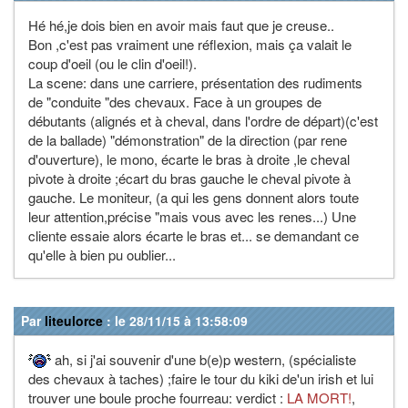
Hé hé,je dois bien en avoir mais faut que je creuse..
Bon ,c'est pas vraiment une réflexion, mais ça valait le
coup d'oeil (ou le clin d'oeil!).
La scene: dans une carriere, présentation des rudiments
de "conduite "des chevaux. Face à un groupes de
débutants (alignés et à cheval, dans l'ordre de départ)(c'est
de la ballade) "démonstration" de la direction (par rene
d'ouverture), le mono, écarte le bras à droite ,le cheval
pivote à droite ;écart du bras gauche le cheval pivote à
gauche. Le moniteur, (a qui les gens donnent alors toute
leur attention,précise "mais vous avec les renes...) Une
cliente essaie alors écarte le bras et... se demandant ce
qu'elle à bien pu oublier...
Par
liteulorce
: le 28/11/15 à 13:58:09
ah, si j'ai souvenir d'une b(e)p western, (spécialiste
des chevaux à taches) ;faire le tour du kiki de'un irish et lui
trouver une boule proche fourreau: verdict :
LA MORT!
,