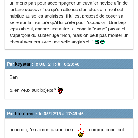
un mono part pour accompagner un cavalier novice afin de
lui faire découvrir ce qu'on attends d'un ate. comme il est
habitué au selles anglaises, il lui est proposé de poser sa
selle sur la monture qu'il lui préte pour l'occasion. Une bep
jeps (ah oui, encore une autre..) , donc la "dame" passe et
s'aperçoie du subterfuge "Non, mais on peut pas monter un
cheval western avec une selle anglaise!!!"
Par
keystar
: le 03/12/15 à 18:28:48
Ben,
tu en veux aux bpjeps?
Par
liteulorce
: le 05/12/15 à 17:49:46
nooooon, j'en ai connu
une
bien,
; comme quoi, faut