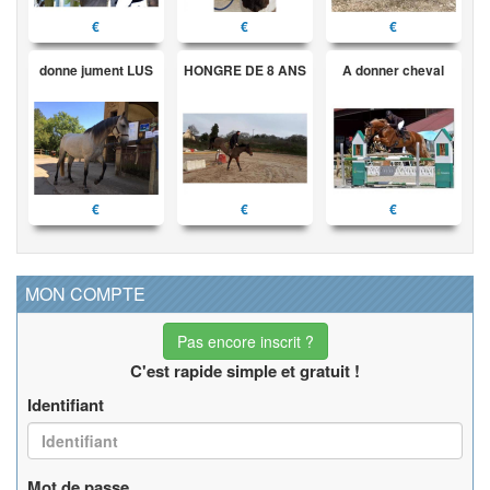
€
€
€
donne jument LUS
HONGRE DE 8 ANS
A donner cheval
€
€
€
MON COMPTE
Pas encore inscrit ?
C'est rapide simple et gratuit !
Identifiant
Mot de passe