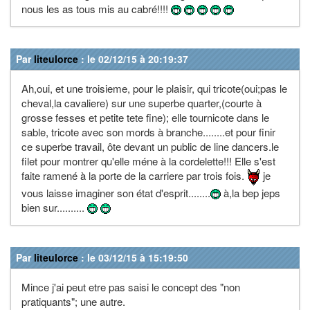
nous les as tous mis au cabré!!!!
Par
liteulorce
: le 02/12/15 à 20:19:37
Ah,oui, et une troisieme, pour le plaisir, qui tricote(oui;pas le
cheval,la cavaliere) sur une superbe quarter,(courte à
grosse fesses et petite tete fine); elle tournicote dans le
sable, tricote avec son mords à branche........et pour finir
ce superbe travail, ôte devant un public de line dancers.le
filet pour montrer qu'elle méne à la cordelette!!! Elle s'est
faite ramené à la porte de la carriere par trois fois.
je
vous laisse imaginer son état d'esprit........
à,la bep jeps
bien sur..........
Par
liteulorce
: le 03/12/15 à 15:19:50
Mince j'ai peut etre pas saisi le concept des "non
pratiquants"; une autre.