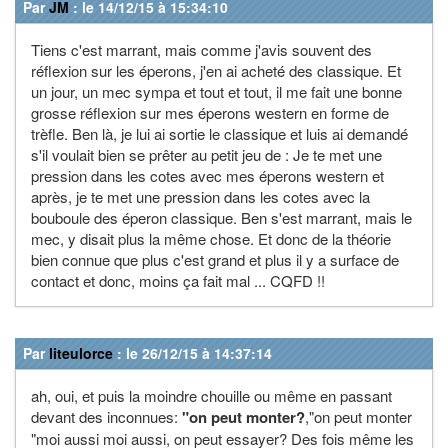
Par
JM
: le 14/12/15 à 15:34:10
Tiens c'est marrant, mais comme j'avis souvent des
réflexion sur les éperons, j'en ai acheté des classique. Et
un jour, un mec sympa et tout et tout, il me fait une bonne
grosse réflexion sur mes éperons western en forme de
trèfle. Ben là, je lui ai sortie le classique et luis ai demandé
s'il voulait bien se prêter au petit jeu de : Je te met une
pression dans les cotes avec mes éperons western et
après, je te met une pression dans les cotes avec la
bouboule des éperon classique. Ben s'est marrant, mais le
mec, y disait plus la même chose. Et donc de la théorie
bien connue que plus c'est grand et plus il y a surface de
contact et donc, moins ça fait mal ... CQFD !!
Par
liteulorce
: le 26/12/15 à 14:37:14
ah, oui, et puis la moindre chouille ou même en passant
devant des inconnues:
"on peut
monter?
,"on peut monter
"moi aussi moi aussi, on peut essayer? Des fois même les