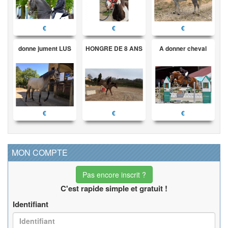
€
€
€
donne jument LUS
HONGRE DE 8 ANS
A donner cheval
€
€
€
MON COMPTE
Pas encore inscrit ?
C'est rapide simple et gratuit !
Identifiant