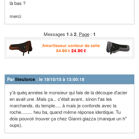
là bas ?
merci
Messages
1
à
2
,
Page
:
1
Par
liteulorce
: le 19/10/15 à 13:00:18
y'à quéq années le monsieur qui fais de la découpe d'acier
en avait une .Mais ça... c'était avant.. sinon t'as les
marchands, du temple..... à mais je confonds avec la
roche......... heu ba, quand même réponse identique. Tu
dois pouvoir trouver ça chez Gianni giazza (manque un h"
oups).