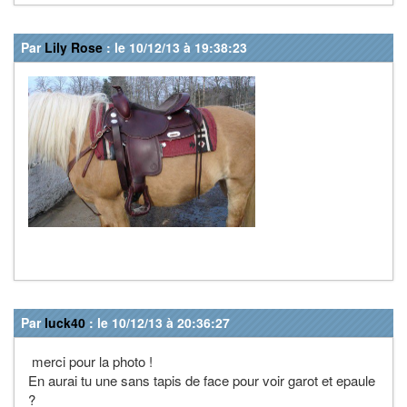
Par
Lily Rose
: le 10/12/13 à 19:38:23
Par
luck40
: le 10/12/13 à 20:36:27
merci pour la photo !
En aurai tu une sans tapis de face pour voir garot et epaule
?