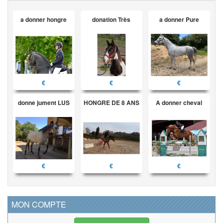
a donner hongre
donation Très
a donner Pure
€
€
€
donne jument LUS
HONGRE DE 8 ANS
A donner cheval
€
€
€
MON COMPTE