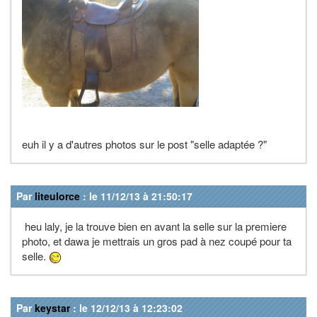
euh il y a d'autres photos sur le post "selle adaptée ?"
Par
liteulorce
: le 11/12/13 à 21:50:17
heu laly, je la trouve bien en avant la selle sur la premiere
photo, et dawa je mettrais un gros pad à nez coupé pour ta
selle.
Par
keystar
: le 12/12/13 à 12:23:02