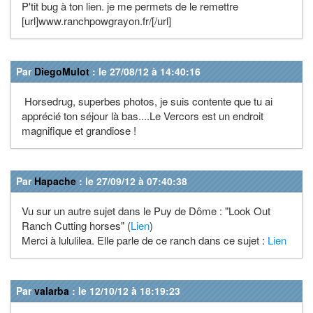
P'tit bug à ton lien. je me permets de le remettre
[url]www.ranchpowgrayon.fr/[/url]
Par
DiegoMulot
: le 27/08/12 à 14:40:16
Horsedrug, superbes photos, je suis contente que tu ai
apprécié ton séjour là bas....Le Vercors est un endroit
magnifique et grandiose !
Par
Hapache
: le 27/09/12 à 07:40:38
Vu sur un autre sujet dans le Puy de Dôme : "Look Out
Ranch Cutting horses" (
Lien
)
Merci à lululilea. Elle parle de ce ranch dans ce sujet :
Lien
Par
valarba
: le 12/10/12 à 18:19:23