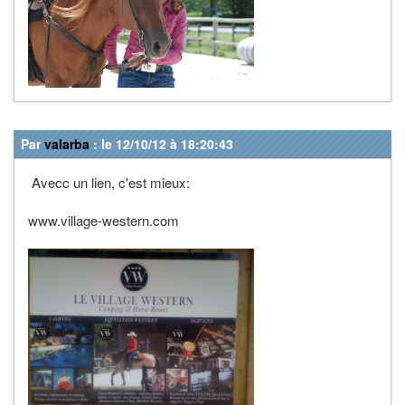
Par
valarba
: le 12/10/12 à 18:20:43
Avecc un lien, c'est mieux:
www.village-western.com