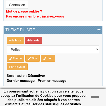
Connexion
Mot de passe oublié ?
Pas encore membre : incrivez-vous
THEME DU SITE
le texte
le texte
Theme
Titre
Lien
Pas d'avatar
Scroll auto :
Désactiver
Dernier message
-
Premier message
En poursuivant votre navigation sur ce site, vous
acceptez l’utilisation de Cookies pour vous proposer
ANNONCES SELLES
des publicités ciblées adaptés à vos centres
d’intérêts et réaliser des statistiques de visites.