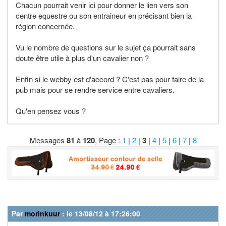
Chacun pourrait venir ici pour donner le lien vers son
centre equestre ou son entraineur en précisant bien la
région concernée.
Vu le nombre de questions sur le sujet ça pourrait sans
doute être utile à plus d'un cavalier non ?
Enfin si le webby est d'accord ? C'est pas pour faire de la
pub mais pour se rendre service entre cavaliers.
Qu'en pensez vous ?
Messages
81
à
120
,
Page
:
1
|
2
|
3
|
4
|
5
|
6
|
7
|
8
Par
morinkuur
: le 13/08/12 à 17:26:00