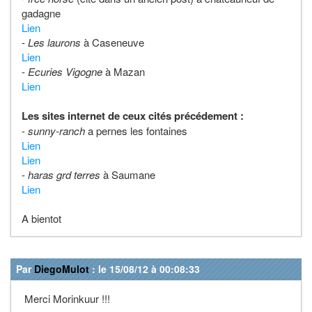
gadagne
Lien
-
Les laurons
à Caseneuve
Lien
-
Ecuries Vigogne
à Mazan
Lien
Les sites internet de ceux cités précédement :
-
sunny-ranch
a pernes les fontaines
Lien
Lien
-
haras grd terres
à Saumane
Lien
A bientot
Par
DiegoMulot
: le 15/08/12 à 00:08:33
Merci Morinkuur !!!