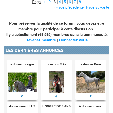
Page
:
1
|
2
|
3
|
4
|
5
|
6
|
7
|
8
·
Page précédente
·
Page suivante
Pour préserver la qualité de ce forum, vous devez être
membre pour participer à cette discussion..
Il y a actuellement (69 595) membres dans la communauté.
Devenez membre
|
Connectez vous
LES DERNIÈRES ANNONCES
a donner hongre
donation Très
a donner Pure
€
€
€
donne jument LUS
HONGRE DE 8 ANS
A donner cheval