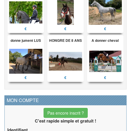
€
€
€
donne jument LUS
HONGRE DE 8 ANS
A donner cheval
€
€
€
MON COMPTE
Pas encore inscrit ?
C'est rapide simple et gratuit !
Identifiant