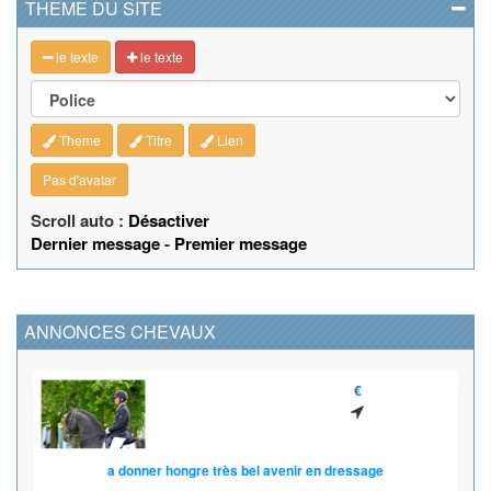
THEME DU SITE
le texte
le texte
Theme
Titre
Lien
Pas d'avatar
Scroll auto :
Désactiver
Dernier message
-
Premier message
ANNONCES CHEVAUX
€
a donner hongre très bel avenir en dressage