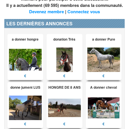
Il y a actuellement (69 595) membres dans la communauté.
Devenez membre
|
Connectez vous
LES DERNIÈRES ANNONCES
a donner hongre
donation Très
a donner Pure
€
€
€
donne jument LUS
HONGRE DE 8 ANS
A donner cheval
€
€
€