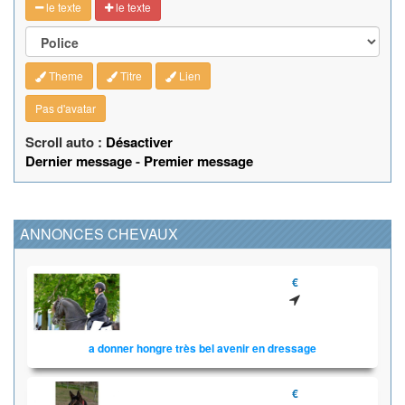
le texte
le texte
Theme
Titre
Lien
Pas d'avatar
Scroll auto :
Désactiver
Dernier message
-
Premier message
ANNONCES CHEVAUX
€
a donner hongre très bel avenir en dressage
€