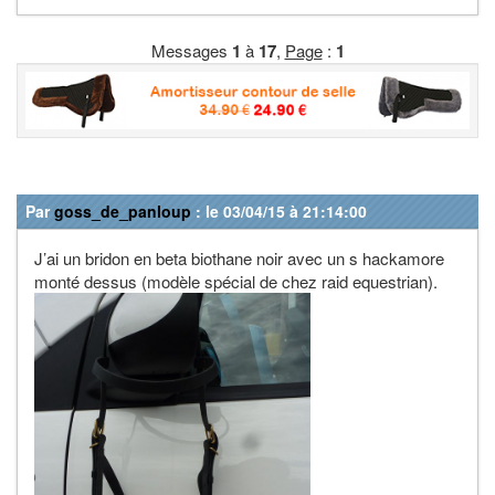
Messages
1
à
17
,
Page
:
1
Par
goss_de_panloup
: le 03/04/15 à 21:14:00
J’ai un bridon en beta biothane noir avec un s hackamore
monté dessus (modèle spécial de chez raid equestrian).