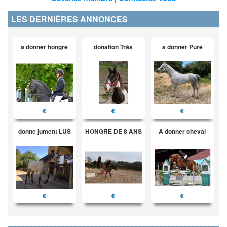
LES DERNIÈRES ANNONCES
a donner hongre
donation Très
a donner Pure
€
€
€
donne jument LUS
HONGRE DE 8 ANS
A donner cheval
€
€
€