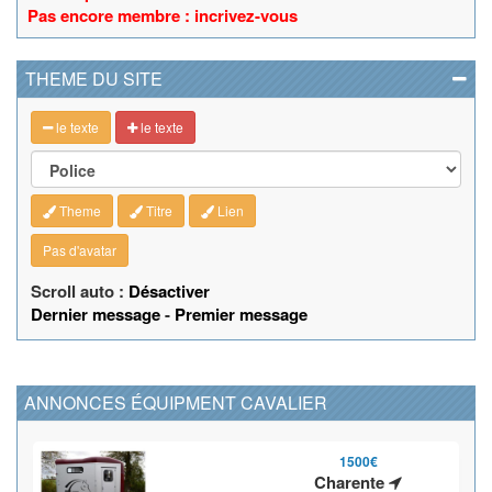
Pas encore membre : incrivez-vous
THEME DU SITE
le texte
le texte
Theme
Titre
Lien
Pas d'avatar
Scroll auto :
Désactiver
Dernier message
-
Premier message
ANNONCES ÉQUIPMENT CAVALIER
1500€
Charente