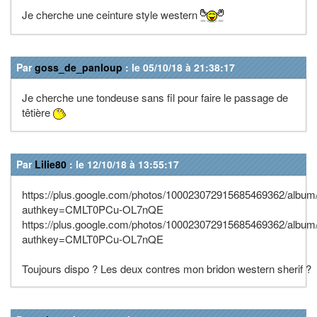
Je cherche une ceinture style western
Par
goss_de_panloup
: le 05/10/18 à 21:38:17
Je cherche une tondeuse sans fil pour faire le passage de
têtière
Par
Lilie80
: le 12/10/18 à 13:55:17
https://plus.google.com/photos/100023072915685469362/alb
authkey=CMLT0PCu-OL7nQE
https://plus.google.com/photos/100023072915685469362/alb
authkey=CMLT0PCu-OL7nQE
Toujours dispo ? Les deux contres mon bridon western sherif ?