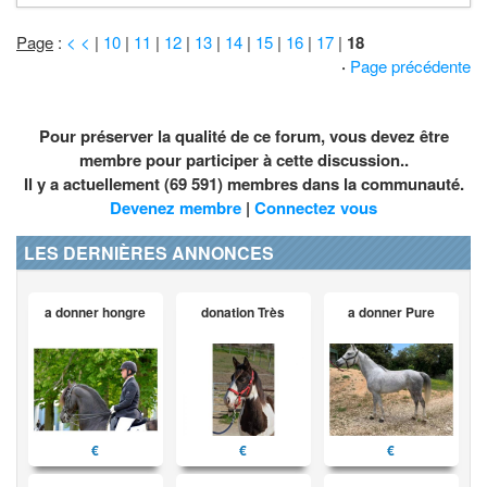
Page
:
< <
|
10
|
11
|
12
|
13
|
14
|
15
|
16
|
17
|
18
·
Page précédente
Pour préserver la qualité de ce forum, vous devez être
membre pour participer à cette discussion..
Il y a actuellement (69 591) membres dans la communauté.
Devenez membre
|
Connectez vous
LES DERNIÈRES ANNONCES
a donner hongre
donation Très
a donner Pure
€
€
€