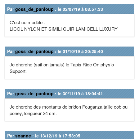
Par
goss_de_panloup
: le 02/07/19 à 08:57:33
C'est ce modèle :
LICOL NYLON ET SIMILI CUIR LAMICELL LUXURY
Par
goss_de_panloup
: le 01/10/19 à 20:25:40
Je cherche (sait on jamais) le Tapis Ride On physio
Support.
Par
goss_de_panloup
: le 30/11/19 à 18:04:41
Je cherche des montants de bridon Fouganza taille cob ou
poney, longueur 24 cm.
Par
soanne
: le 13/12/19 à 17:53:05