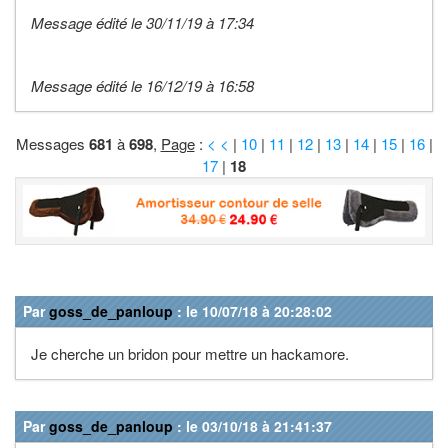
Message édité le 30/11/19 à 17:34
Message édité le 16/12/19 à 16:58
Messages
681
à
698
,
Page
:
< <
|
10
|
11
|
12
|
13
|
14
|
15
|
16
|
17
|
18
Par
goss_de_panloup
: le 10/07/18 à 20:28:02
Je cherche un bridon pour mettre un hackamore.
Par
goss_de_panloup
: le 03/10/18 à 21:41:37